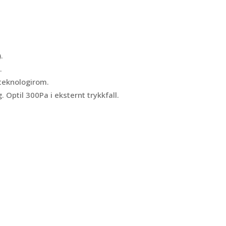
.
.
 teknologirom.
. Optil 300Pa i eksternt trykkfall.