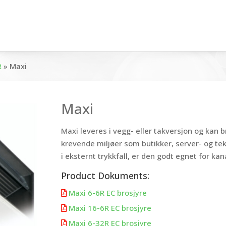
R
»
Maxi
Maxi
Maxi leveres i vegg- eller takversjon og kan br
krevende miljøer som butikker, server- og te
i eksternt trykkfall, er den godt egnet for kana
Product Dokuments:
Maxi 6-6R EC brosjyre

Maxi 16-6R EC brosjyre

Maxi 6-32R EC brosjyre
