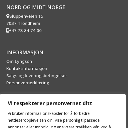
NORD OG MIDT NORGE
Sluppenveien 15
7037 Trondheim
+47 73 84 74 00
INFORMASJON
Om Lyngson
Kontaktinformasjon
Salgs og leveringsbetingelser
Personvernerklæring
SOSIALE MEDIER
Vi respekterer personvernet ditt
Vi bruker informasjonskapsler for å forbedre
nettleseropplevelsen din, vise personlig tilpassede
annonser eller innhold, og analysere trafikken vår. Ved å