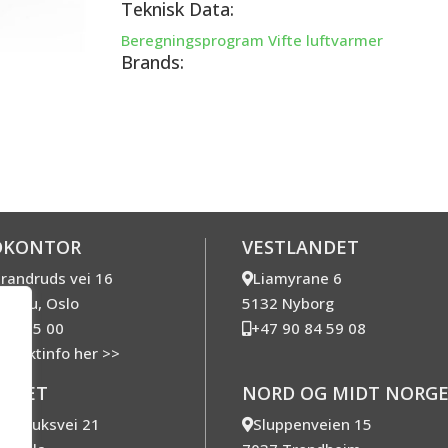
Teknisk Data:
Beregningsprogram Vifte luftvarmer
Brands:
DKONTOR
VESTLANDET
trandruds vei 16
Liamyrane 6
rnebu, Oslo
5132 Nyborg
 10 25 00
+47 90 84 59 08
ontaktinfo her >>
ANDET
NORD OG MIDT NORG
nd bruksvei 21
Sluppenveien 15