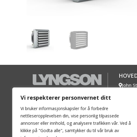
HOVE
John S
1360 Fo
En ledende aktør i det Norske
Vi respekterer personvernet ditt
+47 67
markedet innen radiatorer,
Mer k
Vi bruker informasjonskapsler for å forbedre
konvektorer og varmetak for
nettleseropplevelsen din, vise personlig tilpassede
vannbåren varme.
SØRL
annonser eller innhold, og analysere trafikken vår. Ved å
Vigela
klikke på "Godta alle", samtykker du til vår bruk av