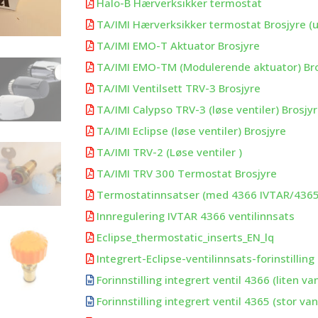
Halo-B Hærverksikker termostat

TA/IMI Hærverksikker termostat Brosjyre (

TA/IMI EMO-T Aktuator Brosjyre

TA/IMI EMO-TM (Modulerende aktuator) Br

TA/IMI Ventilsett TRV-3 Brosjyre

TA/IMI Calypso TRV-3 (løse ventiler) Brosjy

TA/IMI Eclipse (løse ventiler) Brosjyre

TA/IMI TRV-2 (Løse ventiler )

TA/IMI TRV 300 Termostat Brosjyre

Termostatinnsatser (med 4366 IVTAR/4365 

Innregulering IVTAR 4366 ventilinnsats

Eclipse_thermostatic_inserts_EN_lq

Integrert-Eclipse-ventilinnsats-forinstilling

Forinnstilling integrert ventil 4366 (liten 

Forinnstilling integrert ventil 4365 (stor 
