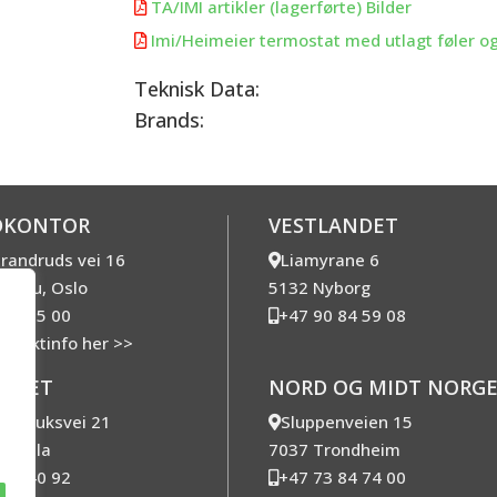
TA/IMI artikler (lagerførte) Bilder

Imi/Heimeier termostat med utlagt føler og

Teknisk Data:
Brands:
DKONTOR
VESTLANDET
trandruds vei 16
Liamyrane 6
rnebu, Oslo
5132 Nyborg
 10 25 00
+47 90 84 59 08
ontaktinfo her >>
ANDET
NORD OG MIDT NORG
nd bruksvei 21
Sluppenveien 15
nnesla
7037 Trondheim
 84 40 92
+47 73 84 74 00