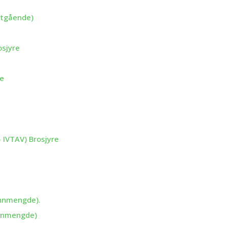
utgående)
osjyre
re
IVTAV) Brosjyre
vannmengde).
vannmengde)