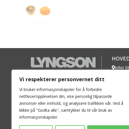
HOVE
John S
1360 Fo
En ledende aktør i det Norske
Vi respekterer personvernet ditt
+47 67
markedet innen radiatorer,
Mer k
Vi bruker informasjonskapsler for å forbedre
konvektorer og varmetak for
nettleseropplevelsen din, vise personlig tilpassede
vannbåren varme.
SØRL
annonser eller innhold, og analysere trafikken vår. Ved å
Vigela
klikke på "Godta alle", samtykker du til vår bruk av
4700 Ve
informasjonskapsler.
+47 48