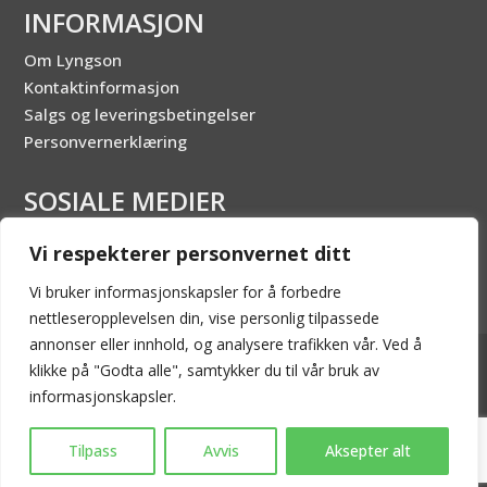
INFORMASJON
Om Lyngson
Kontaktinformasjon
Salgs og leveringsbetingelser
Personvernerklæring
SOSIALE MEDIER
Vi respekterer personvernet ditt
Vi bruker informasjonskapsler for å forbedre
nettleseropplevelsen din, vise personlig tilpassede
annonser eller innhold, og analysere trafikken vår. Ved å
2026 © LYNGSON AS - Innholdet er beskyttet av
klikke på "Godta alle", samtykker du til vår bruk av
åndsverksloven. Kopiering er derav ikke tillatt uten skriftlig
informasjonskapsler.
tillatelse.
Tilpass
Avvis
Aksepter alt