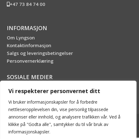
+47 73 84 74 00
INFORMASJON
Om Lyngson
Kontaktinformasjon
Salgs og leveringsbetingelser
Personvernerklæring
SOSIALE MEDIER
Vi respekterer personvernet ditt
Vi bruker informasjonskapsler for å forbedre
nettleseropplevelsen din, vise personlig tilpassede
annonser eller innhold, og analysere trafikken vår. Ved å
2026 © LYNGSON AS - Innholdet er beskyttet av
klikke på "Godta alle", samtykker du til vår bruk av
åndsverksloven. Kopiering er derav ikke tillatt uten skriftlig
informasjonskapsler.
tillatelse.