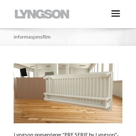
informasjonsfilm
Lyngson presenterer “PRE SERIE by Lyngson”-