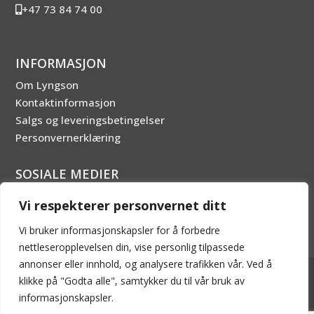
+47 73 84 74 00
INFORMASJON
Om Lyngson
Kontaktinformasjon
Salgs og leveringsbetingelser
Personvernerklæring
SOSIALE MEDIER
Vi respekterer personvernet ditt
Vi bruker informasjonskapsler for å forbedre
nettleseropplevelsen din, vise personlig tilpassede
annonser eller innhold, og analysere trafikken vår. Ved å
2026 © LYNGSON AS - Innholdet er beskyttet av
klikke på "Godta alle", samtykker du til vår bruk av
åndsverksloven. Kopiering er derav ikke tillatt uten skriftlig
informasjonskapsler.
tillatelse.